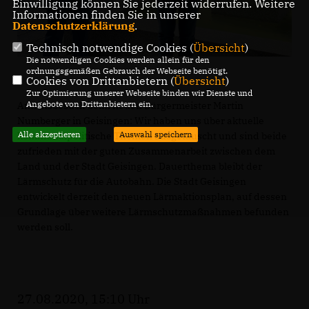
Einwilligung können Sie jederzeit widerrufen. Weitere
Informationen finden Sie in unserer
Datenschutzerklärung
.
Technisch notwendige Cookies (
Übersicht
)
Die notwendigen Cookies werden allein für den
ordnungsgemäßen Gebrauch der Webseite benötigt.
Cookies von Drittanbietern (
Übersicht
)
Zur Optimierung unserer Webseite binden wir Dienste und
Angebote von Drittanbietern ein.
Antrittsbesuch beim neuen Bürgermeister Martin
Numberger in Geisingen: Wir haben uns über aktuelle
Alle akzeptieren
Auswahl speichern
kommunalpolitische Themen ausgetauscht und sind beide
zufrieden mit der guten Zusammenarbeit zwischen dem
Land und der Stadt Geisingen. Dauerthema bleibt der
Lärmschutz für die Autobahn. Die Stadt Geisingen
entwickelt derzeit den neuen Lärmaktionsplan, auf dessen
Grundlage über weitere Lärmschutzmaßnahmen befunden
werden soll.
27.08.2020, 15:10 Uhr