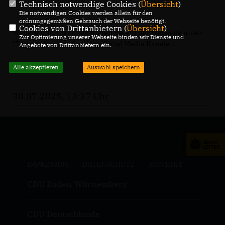
Technisch notwendige Cookies (
Übersicht
)
Die notwendigen Cookies werden allein für den
ordnungsgemäßen Gebrauch der Webseite benötigt.
Cookies von Drittanbietern (
Übersicht
)
Weitere Informationen finden Sie auf der Webseite unter
Zur Optimierung unserer Webseite binden wir Dienste und
"Termine"
und auf meinen Social Media Kanälen.
Angebote von Drittanbietern ein.
Alle akzeptieren
Auswahl speichern
30.07.2025, 13:37 Uhr
IMPRESSUM
DATENSCHUTZ
KONTAKT
CDU Baden-Württemberg
CDU Deutschlands