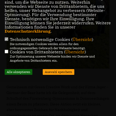
sind, um die Webseite zu nutzen. Weiterhin
verwenden wir Dienste von Drittanbietern, die uns
helfen, unser Webangebot zu verbessern (Website-
Optmierung). Für die Verwendung bestimmter
Dienste, benötigen wir Ihre Einwilligung. Ihre
Einwilligung können Sie jederzeit widerrufen. Weitere
Informationen finden Sie in unserer
Datenschutzerklärung
.
Technisch notwendige Cookies (
Übersicht
)
Die notwendigen Cookies werden allein für den
ordnungsgemäßen Gebrauch der Webseite benötigt.
Cookies von Drittanbietern (
Übersicht
)
Zur Optimierung unserer Webseite binden wir Dienste und
Angebote von Drittanbietern ein.
Alle akzeptieren
Auswahl speichern
Gemeinsam mit Green Creative Work und der Firma Jäger –
Gärtner der Baar hatte ich die Gelegenheit, auf dem
Schulhof des Fürstenberg-Gymnasiums in Donaueschingen
einen Baum zu pflanzen. Diese Aktion setzt ein kleines,
aber bewusstes Zeichen für Nachhaltigkeit und
Umweltschutz an einem Ort, an dem junge Menschen