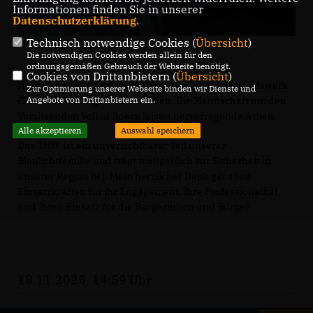
Informationen finden Sie in unserer
Datenschutzerklärung
.
Technisch notwendige Cookies (
Übersicht
)
Die notwendigen Cookies werden allein für den
ordnungsgemäßen Gebrauch der Webseite benötigt.
Cookies von Drittanbietern (
Übersicht
)
Heute hatte ich die Gelegenheit, das Technische Hilfswerk
Zur Optimierung unserer Webseite binden wir Dienste und
(THW) in Tuttlingen zu besuchen. Die Mannschaft um den
Angebote von Drittanbietern ein.
Vorsitzenden Volker Speck leistet hervorragende Arbeit.
Alle akzeptieren
Auswahl speichern
Das THW ist ein unverzichtbarer Teil unserer
Blaulichtfamilie und trägt maßgeblich zur Sicherheit in
unserer Region bei. Mein herzlicher Dank gilt allen
Einsatzkräften für ihr Engagement, ihre Professionalität
und ihren Einsatz für die Bürgerinnen und Bürger.
18.11.2025, 14:59 Uhr