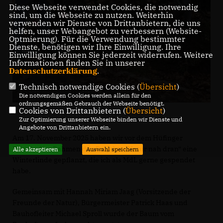
Diese Webseite verwendet Cookies, die notwendig
sind, um die Webseite zu nutzen. Weiterhin
verwenden wir Dienste von Drittanbietern, die uns
helfen, unser Webangebot zu verbessern (Website-
Optmierung). Für die Verwendung bestimmter
Dienste, benötigen wir Ihre Einwilligung. Ihre
Einwilligung können Sie jederzeit widerrufen. Weitere
Informationen finden Sie in unserer
Datenschutzerklärung
.
Technisch notwendige Cookies (
Übersicht
)
Die notwendigen Cookies werden allein für den
ordnungsgemäßen Gebrauch der Webseite benötigt.
Cookies von Drittanbietern (
Übersicht
)
Zur Optimierung unserer Webseite binden wir Dienste und
Angebote von Drittanbietern ein.
Am 17. November 2025 haben wir vor dem Hüfinger
Friedhof im Rahmen des Projekts „Natur nah dran“ eine
Alle akzeptieren
Auswahl speichern
Winterlinde gepflanzt, die ich als MdL gerne gespendet
habe.
Gemeinsam mit Hannah Miriam Jaag (Vorsitzende der
Freunde der Natur), Bürgermeister Patrick Haas und
Bauhofleiter Michael Sproll wurde der Baum vom