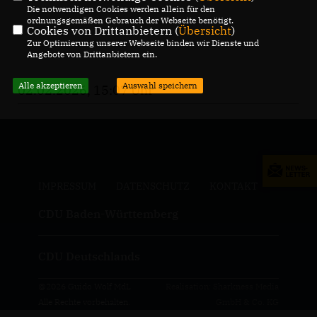
Die notwendigen Cookies werden allein für den
ordnungsgemäßen Gebrauch der Webseite benötigt.
Cookies von Drittanbietern (
Übersicht
)
Zur Optimierung unserer Webseite binden wir Dienste und
Angebote von Drittanbietern ein.
Alle akzeptieren
Auswahl speichern
02.02.2026, 15:07 Uhr
IMPRESSUM
DATENSCHUTZ
KONTAKT
CDU Baden-Württemberg
CDU Deutschlands
@2026 Guido Wolf MdL
Realisation: Sharkness Media
Alle Rechte vorbehalten.
GmbH & Co. KG