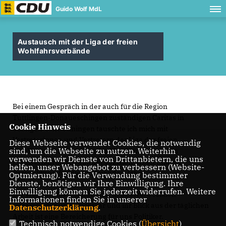
Guido Wolf MdL
Austausch mit der Liga der freien
Wohlfahrsverbände
Bei einem Gespräch in der auch für die Region
Tuttlingen‑Donaueschingen zuständigen Caritas in
Cookie Hinweis
Villingen‑Schwenningen tauschte ich mich mit
Vertreterinnen und Vertretern der Liga der freien
Diese Webseite verwendet Cookies, die notwendig
sind, um die Webseite zu nutzen. Weiterhin
Wohlfahrtsverbände aus. Im Mittelpunkt standen
verwenden wir Dienste von Drittanbietern, die uns
Praxiserfahrungen aus der sozialen Arbeit und die
helfen, unser Webangebot zu verbessern (Website-
Perspektiven für die kommenden Jahre.
Optmierung). Für die Verwendung bestimmter
Dienste, benötigen wir Ihre Einwilligung. Ihre
Einwilligung können Sie jederzeit widerrufen. Weitere
Die Wohlfahrtsverbände sind in unserer sozialen
Informationen finden Sie in unserer
Infrastruktur unverzichtbar und ihr Blick aus der täglichen
Datenschutzerklärung
.
Arbeit ist eine Bereicherung für uns Politiker.
Technisch notwendige Cookies (
Übersicht
)