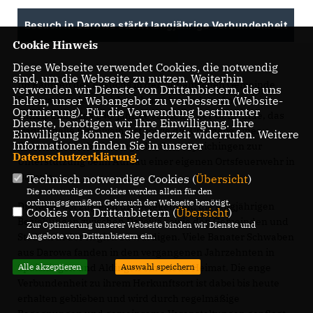
Besuch in Darowa stärkt langjährige Verbundenheit
Cookie Hinweis
Diese Webseite verwendet Cookies, die notwendig
sind, um die Webseite zu nutzen. Weiterhin
Im Rahmen des Besuchs in der rumänischen Gemeinde
verwenden wir Dienste von Drittanbietern, die uns
Darowa standen gleich mehrere besondere Anlässe im
helfen, unser Webangebot zu verbessern (Website-
Optmierung). Für die Verwendung bestimmter
Mittelpunkt: das 240-jährige Jubiläum der Gemeinde, das
Dienste, benötigen wir Ihre Einwilligung. Ihre
traditionelle Kirchweihfest sowie die Übergabe eines
Einwilligung können Sie jederzeit widerrufen. Weitere
Informationen finden Sie in unserer
Feuerwehrlöschfahrzeugs der Stadt Spaichingen zur
Datenschutzerklärung
.
Unterstützung beim Aufbau einer eigenen Ortsfeuerwehr in
Darowa.
Technisch notwendige Cookies (
Übersicht
)
Die notwendigen Cookies werden allein für den
ordnungsgemäßen Gebrauch der Webseite benötigt.
Die Reise bot zugleich die Gelegenheit, die langjährigen
Cookies von Drittanbietern (
Übersicht
)
Beziehungen zwischen Darowa sowie den Gemeinden und
Zur Optimierung unserer Webseite binden wir Dienste und
Städten in der Region zu würdigen. Viele Banater Schwaben
Angebote von Drittanbietern ein.
aus Darowa fanden in den vergangenen Jahrzehnten in
Spaichingen und Aldingen eine neue Heimat. Die enge
Alle akzeptieren
Auswahl speichern
Verbundenheit zu ihrem Herkunftsort ist dabei bis heute
erhalten geblieben und wird durch regelmäßige