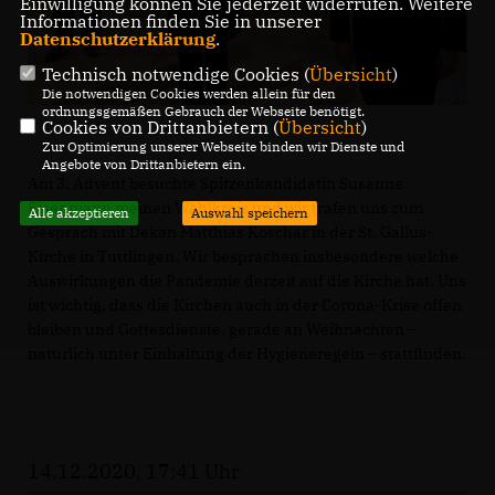
Einwilligung können Sie jederzeit widerrufen. Weitere
Informationen finden Sie in unserer
Datenschutzerklärung
.
Technisch notwendige Cookies (
Übersicht
)
Die notwendigen Cookies werden allein für den
ordnungsgemäßen Gebrauch der Webseite benötigt.
Cookies von Drittanbietern (
Übersicht
)
Zur Optimierung unserer Webseite binden wir Dienste und
Angebote von Drittanbietern ein.
Am 3. Advent besuchte Spitzenkandidatin Susanne
Eisenmann meinen Wahlkreis und wir trafen uns zum
Alle akzeptieren
Auswahl speichern
Gespräch mit Dekan Matthias Koschar in der St. Gallus-
Kirche in Tuttlingen. Wir besprachen insbesondere welche
Auswirkungen die Pandemie derzeit auf die Kirche hat. Uns
ist wichtig, dass die Kirchen auch in der Corona-Krise offen
bleiben und Gottesdienste, gerade an Weihnachten –
natürlich unter Einhaltung der Hygieneregeln – stattfinden.
14.12.2020, 17:41 Uhr