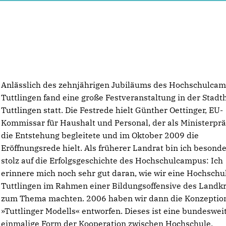
Anlässlich des zehnjährigen Jubiläums des Hochschulca
Tuttlingen fand eine große Festveranstaltung in der Stadth
Tuttlingen statt. Die Festrede hielt Günther Oettinger, EU-
Kommissar für Haushalt und Personal, der als Ministerpr
die Entstehung begleitete und im Oktober 2009 die
Eröffnungsrede hielt. Als früherer Landrat bin ich besond
stolz auf die Erfolgsgeschichte des Hochschulcampus: Ich
erinnere mich noch sehr gut daran, wie wir eine Hochschul
Tuttlingen im Rahmen einer Bildungsoffensive des Landkr
zum Thema machten. 2006 haben wir dann die Konzeptio
»Tuttlinger Modells« entworfen. Dieses ist eine bundeswei
einmalige Form der Kooperation zwischen Hochschule,