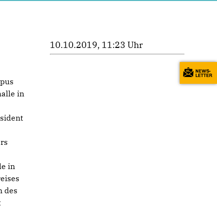
10.10.2019, 11:23 Uhr
mpus
alle in
äsident
ers
e in
eises
n des
t