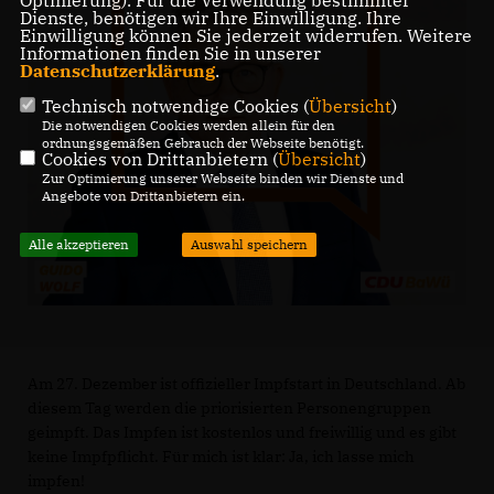
Dienste, benötigen wir Ihre Einwilligung. Ihre
Einwilligung können Sie jederzeit widerrufen. Weitere
Informationen finden Sie in unserer
Datenschutzerklärung
.
Technisch notwendige Cookies (
Übersicht
)
Die notwendigen Cookies werden allein für den
ordnungsgemäßen Gebrauch der Webseite benötigt.
Cookies von Drittanbietern (
Übersicht
)
Zur Optimierung unserer Webseite binden wir Dienste und
Angebote von Drittanbietern ein.
Alle akzeptieren
Auswahl speichern
Am 27. Dezember ist offizieller Impfstart in Deutschland. Ab
diesem Tag werden die priorisierten Personengruppen
geimpft. Das Impfen ist kostenlos und freiwillig und es gibt
keine Impfpflicht. Für mich ist klar: Ja, ich lasse mich
impfen!