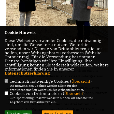
Cookie Hinweis
Diese Webseite verwendet Cookies, die notwendig
sind, um die Webseite zu nutzen. Weiterhin
verwenden wir Dienste von Drittanbietern, die uns
helfen, unser Webangebot zu verbessern (Website-
Optmierung). Für die Verwendung bestimmter
Dienste, benötigen wir Ihre Einwilligung. Ihre
Einwilligung können Sie jederzeit widerrufen. Weitere
Informationen finden Sie in unserer
Bürgermeister Gerhard Reichegger hat mich zu einem
Datenschutzerklärung
.
Vorort-Termin anlässlich des Ausbaus des Kindergartens
Technisch notwendige Cookies (
Übersicht
)
St. Ulrich nach Wehingen eingeladen. Durch die
Die notwendigen Cookies werden allein für den
Erweiterung vergrößert sich der Kindergarten um zwei
ordnungsgemäßen Gebrauch der Webseite benötigt.
Gruppen. Geschaffen werden eine Gruppe mit zehn Plätzen
Cookies von Drittanbietern (
Übersicht
)
Zur Optimierung unserer Webseite binden wir Dienste und
für Kinder unter drei Jahren sowie eine weitere mit
Angebote von Drittanbietern ein.
insgesamt 28 Plätzen für Kinder über drei Jahren. Die
ursprüngliche Kostenplanung belief sich auf 1,5 Millionen
Alle akzeptieren
Auswahl speichern