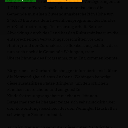
Euro, erhöhte sich aber wegen zeitlicher Verzögerungen auf
1,7 Millionen Euro. Umso bedeutender ist, dass die
Gemeinde nun einen Zuwendungsbescheid in Höhe von
245.520 Euro aus dem Investitionsprogramm des Bundes
zur Kinderbetreuungsfinanzierung erhält. Bei der
Abwicklung durch das Land hat das Kultusministerium die
entsprechenden Verwaltungsvorschriften vor dem
Hintergrund der Coronakrise so flexibel ausgestaltet, dass
nun auch noch die Gemeinde Wehingen, trotz
Überzeichnung des Programms, zum Zug kommen konnte.
Bürgermeister Gerhard Reichegger informierte mich über
die Notwendigkeit dieses Ausbaus: Wehingen benötigt
diese zusätzlichen Plätze dringend, um den örtlichen
Familien ausreichend und zeitgemäße
Kinderbetreuungsangebote machen zu können.
Bürgermeister Reichegger zeigte sich sehr glücklich über
den Zuwendungsbescheid, der den Wehinger Haushalt in
schwierigen Zeiten entlastet.
Auch ich freue mich sehr über diese guten Nachrichten,