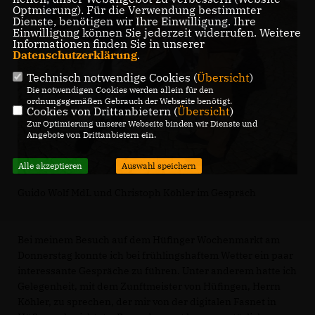
Optmierung). Für die Verwendung bestimmter
Dienste, benötigen wir Ihre Einwilligung. Ihre
Einwilligung können Sie jederzeit widerrufen. Weitere
Informationen finden Sie in unserer
Datenschutzerklärung
.
Technisch notwendige Cookies (
Übersicht
)
Die notwendigen Cookies werden allein für den
ordnungsgemäßen Gebrauch der Webseite benötigt.
Cookies von Drittanbietern (
Übersicht
)
Zur Optimierung unserer Webseite binden wir Dienste und
Angebote von Drittanbietern ein.
Alle akzeptieren
Auswahl speichern
Guido Wolf MdL und Christoph Köhler im Gespräch
Bei meinem Besuch auf dem Hüfinger Wochenmarkt am
Donnerstag konnte ich bei frühlingshaftem Wetter ein paar
interessante Gespräche zu führen. Unter anderem hatte ich
Gelegenheit, mit dem Zunftmeister von Hüfingen, Herrn
Köhler, zu sprechen, der mir von der digitalen Fasnet in