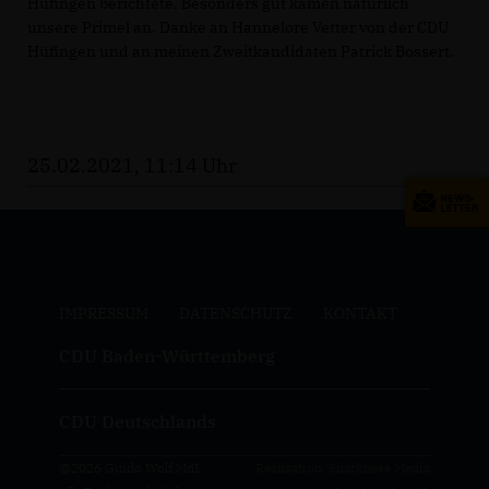
Hüfingen berichtete. Besonders gut kamen natürlich
unsere Primel an. Danke an Hannelore Vetter von der CDU
Hüfingen und an meinen Zweitkandidaten Patrick Bossert.
25.02.2021, 11:14 Uhr
IMPRESSUM
DATENSCHUTZ
KONTAKT
CDU Baden-Württemberg
CDU Deutschlands
@2026 Guido Wolf MdL
Realisation: Sharkness Media