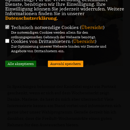
Dienste, benötigen wir Ihre Einwilligung. Ihre
Einwilligung können Sie jederzeit widerrufen. Weitere
Informationen finden Sie in unserer
Datenschutzerklärung
.
Technisch notwendige Cookies (
Übersicht
)
Die notwendigen Cookies werden allein für den
ordnungsgemäßen Gebrauch der Webseite benötigt.
Cookies von Drittanbietern (
Übersicht
)
Zur Optimierung unserer Webseite binden wir Dienste und
Angebote von Drittanbietern ein.
Alle akzeptieren
Auswahl speichern
In Spaichingen bekommt der Kandidat sogar ein Portrait
geschenkt, wenn er sich auf dem Wochenmarkt zeigt.
Danke, Marlene, da hast du mich aber überrascht! Viele
Interessierte kamen am Stand vorbei und informierten sich
gerne über unser Wahlprogramm. Gerade derzeit bin ich
dankbar, dass die Freiluft-Wochenmärkte einen guten
Rahmen für den Austauschen bieten.