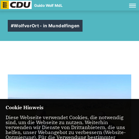
Guido Wolf MdL
#WolfvorOrt - in Mundelfingen
Cookie Hinweis
Diese Webseite verwendet Cookies, die notwendig
sind, um die Webseite zu nutzen. Weiterhin
verwenden wir Dienste von Drittanbietern, die uns
helfen, unser Webangebot zu verbessern (Website-
Optmierung). Für die Verwendung bestimmter