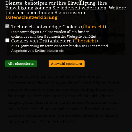
Dienste, benötigen wir Ihre Einwilligung. Ihre
Einwilligung können Sie jederzeit widerrufen. Weitere
Informationen finden Sie in unserer
Datenschutzerklärung
.
Technisch notwendige Cookies (
Übersicht
)
Die notwendigen Cookies werden allein für den
ordnungsgemäßen Gebrauch der Webseite benötigt.
Cookies von Drittanbietern (
Übersicht
)
Zur Optimierung unserer Webseite binden wir Dienste und
Angebote von Drittanbietern ein.
Alle akzeptieren
Auswahl speichern
Am Samstag traf ich mich mit dem Mundelfinger
Ortsvorsteher Michael Jerg zu einer Ortsrundfahrt. Durch
frühere Besuche waren mir die vielen ELR-geförderten
Bauprojekte bereits bekannt, dennoch hat sich wieder
einiges getan. Aus Altbau wurde neuer Wohnraum - und
das im Ortskern. Eine wünschenswerte Entwicklung in
unseren Gemeinden und Dörfern! Den Abschluss bildete
ein gemütliches Picknick im Freien.