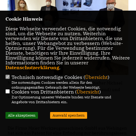
Cookie Hinweis
Diese Webseite verwendet Cookies, die notwendig
sind, um die Webseite zu nutzen. Weiterhin
verwenden wir Dienste von Drittanbietern, die uns
helfen, unser Webangebot zu verbessern (Website-
Optmierung). Für die Verwendung bestimmter
Dienste, benötigen wir Ihre Einwilligung. Ihre
Einwilligung können Sie jederzeit widerrufen. Weitere
Informationen finden Sie in unserer
Datenschutzerklärung
.
Technisch notwendige Cookies (
Übersicht
)
Nicola Göller, geschäftsführender Gesellschafter Michael
Die notwendigen Cookies werden allein für den
ordnungsgemäßen Gebrauch der Webseite benötigt.
Maier, Prof. Dr.-Ing. Siegfried Schmalzried (sitzend) und
Cookies von Drittanbietern (
Übersicht
)
Landtagsabgeordneter Guido Wolf.
Zur Optimierung unserer Webseite binden wir Dienste und
Angebote von Drittanbietern ein.
Alle akzeptieren
Auswahl speichern
Die Firma Maier Werkzeugmaschinen GmbH aus Wehingen
hat sich ein Patent für eine Erfindung zur berührungslosen