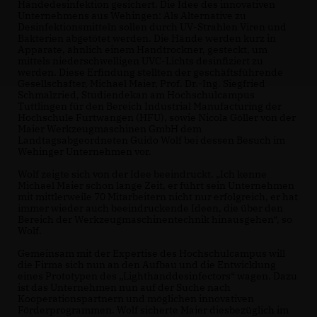
Händedesinfektion gesichert. Die Idee des innovativen
Unternehmens aus Wehingen: Als Alternative zu
Desinfektionsmitteln sollen durch UV-Strahlen Viren und
Bakterien abgetötet werden. Die Hände werden kurz in
Apparate, ähnlich einem Handtrockner, gesteckt, um
mittels niederschwelligen UVC-Lichts desinfiziert zu
werden. Diese Erfindung stellten der geschäftsführende
Gesellschafter, Michael Maier, Prof. Dr.-Ing. Siegfried
Schmalzried, Studiendekan am Hochschulcampus
Tuttlingen für den Bereich Industrial Manufacturing der
Hochschule Furtwangen (HFU), sowie Nicola Göller von der
Maier Werkzeugmaschinen GmbH dem
Landtagsabgeordneten Guido Wolf bei dessen Besuch im
Wehinger Unternehmen vor.
Wolf zeigte sich von der Idee beeindruckt. „Ich kenne
Michael Maier schon lange Zeit, er führt sein Unternehmen
mit mittlerweile 70 Mitarbeitern nicht nur erfolgreich, er hat
immer wieder auch beeindruckende Ideen, die über den
Bereich der Werkzeugmaschinentechnik hinausgehen“, so
Wolf.
Gemeinsam mit der Expertise des Hochschulcampus will
die Firma sich nun an den Aufbau und die Entwicklung
eines Prototypen des „Lighthanddesinfectors“ wagen. Dazu
ist das Unternehmen nun auf der Suche nach
Kooperationspartnern und möglichen innovativen
Förderprogrammen. Wolf sicherte Maier diesbezüglich im