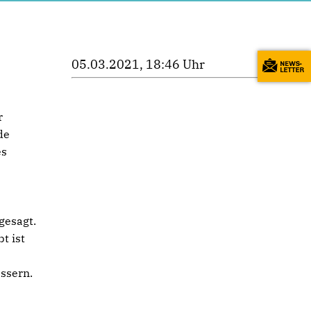
05.03.2021, 18:46 Uhr
r
de
es
gesagt.
t ist
essern.