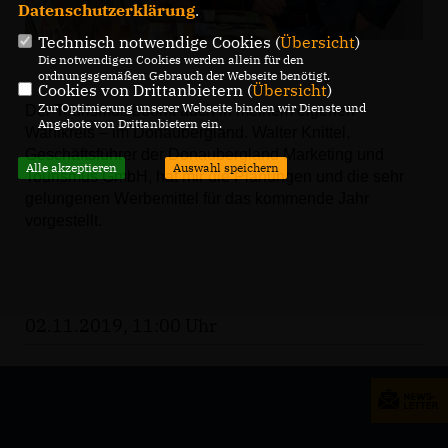
Datenschutzerklärung
.
Technisch notwendige Cookies (
Übersicht
)
Die notwendigen Cookies werden allein für den
ordnungsgemäßen Gebrauch der Webseite benötigt.
Cookies von Drittanbietern (
Übersicht
)
Zur Optimierung unserer Webseite binden wir Dienste und
Der Tourismus boomt auch in meinem eigenen
Angebote von Drittanbietern ein.
Wahlkreis – im Donaubergland. Walter Knittel,
Geschäftsführer der
Donaubergland Marketing und
Alle akzeptieren
Auswahl speichern
Tourismus GmbH,
hat mir die Planungen und die sehr
gelungenen Werbemittel für das kommende Jahr
vorgestellt.
02.11.2019, 11:00 Uhr