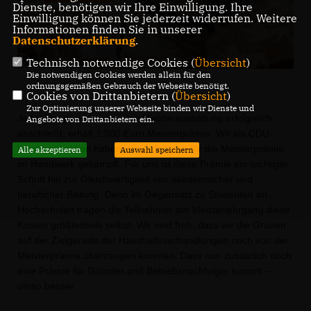
Dienste, benötigen wir Ihre Einwilligung. Ihre
Einwilligung können Sie jederzeit widerrufen. Weitere
Informationen finden Sie in unserer
Datenschutzerklärung
.
Technisch notwendige Cookies (
Übersicht
)
Die notwendigen Cookies werden allein für den
ordnungsgemäßen Gebrauch der Webseite benötigt.
Cookies von Drittanbietern (
Übersicht
)
Zur Optimierung unserer Webseite binden wir Dienste und
Jeder Handwerker, der eine Meisterausbildung erfolgreich
Angebote von Drittanbietern ein.
abschließt, erhält 1.500 Euro Meisterprämie. Wir als CDU-
Landtagsfraktion haben von Anfang an für die Meisterprämie
Alle akzeptieren
Auswahl speichern
im Handwerk gekämpft. Für uns ist diese Prämie ein wichtiger
Schritt hin zur Gleichwertigkeit von akademischer und
beruflicher Bildung. Denn im Gegensatz zu Studenten an
Hochschulen tragen die Teilnehmer am Meisterlehrgang diese
Kosten größtenteils selbst. Wir sind froh, dass wir die Grünen
auf der Zielgerade der Haushaltsverhandlungen noch von der
Meisterprämie überzeugen konnten. Dass nun zusätzlich noch
eine Prämie für Gründer und Betriebsnachfolger kommt –
umso besser.