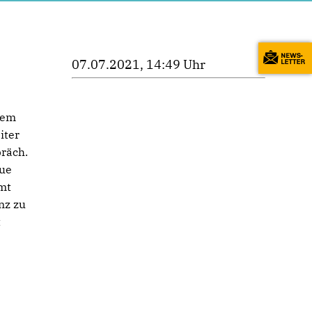
07.07.2021, 14:49 Uhr
dem
iter
räch.
eue
mt
nz zu
t