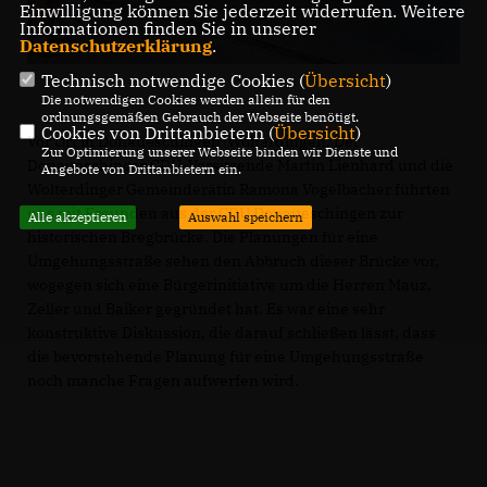
Einwilligung können Sie jederzeit widerrufen. Weitere
Informationen finden Sie in unserer
Datenschutzerklärung
.
Technisch notwendige Cookies (
Übersicht
)
Die notwendigen Cookies werden allein für den
ordnungsgemäßen Gebrauch der Webseite benötigt.
Cookies von Drittanbietern (
Übersicht
)
Vor Ort in Donaueschingen-Wolterdingen: Der
Zur Optimierung unserer Webseite binden wir Dienste und
Donaueschinger CDU-Vorsitzende Martin Lienhard und die
Angebote von Drittanbietern ein.
Wolterdinger Gemeinderätin Ramona Vogelbacher führten
uns mit Freunden aus der CDU Donaueschingen zur
Alle akzeptieren
Auswahl speichern
historischen Bregbrücke. Die Planungen für eine
Umgehungsstraße sehen den Abbruch dieser Brücke vor,
wogegen sich eine Bürgerinitiative um die Herren Mauz,
Zeller und Baiker gegründet hat. Es war eine sehr
konstruktive Diskussion, die darauf schließen lässt, dass
die bevorstehende Planung für eine Umgehungsstraße
noch manche Fragen aufwerfen wird.