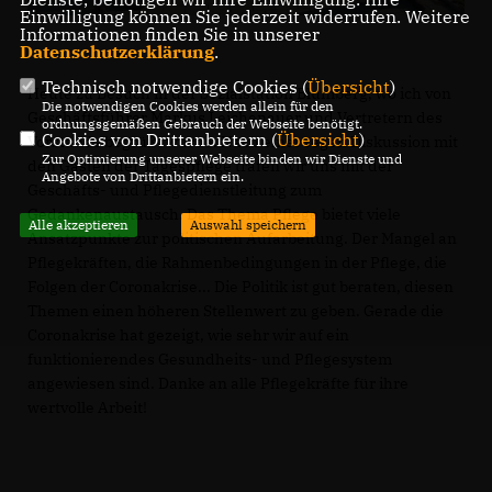
Einwilligung können Sie jederzeit widerrufen. Weitere
Informationen finden Sie in unserer
Datenschutzerklärung
.
Technisch notwendige Cookies (
Übersicht
)
Heute zu Besuch in der Sozialstation Blumberg, wo ich von
Die notwendigen Cookies werden allein für den
Geschäftsführer Markus Leichenauer und Vertretern des
ordnungsgemäßen Gebrauch der Webseite benötigt.
Cookies von Drittanbietern (
Übersicht
)
Vorstands begrüßt wurde. Nach einer regen Diskussion mit
Zur Optimierung unserer Webseite binden wir Dienste und
den Gästen der Tagespflege trafen wir uns mit der
Angebote von Drittanbietern ein.
Geschäfts- und Pflegedienstleitung zum
Gedankenaustausch. Das Thema Pflege bietet viele
Alle akzeptieren
Auswahl speichern
Ansatzpunkte zur politischen Aufarbeitung. Der Mangel an
Pflegekräften, die Rahmenbedingungen in der Pflege, die
Folgen der Coronakrise... Die Politik ist gut beraten, diesen
Themen einen höheren Stellenwert zu geben. Gerade die
Coronakrise hat gezeigt, wie sehr wir auf ein
funktionierendes Gesundheits- und Pflegesystem
angewiesen sind. Danke an alle Pflegekräfte für ihre
wertvolle Arbeit!