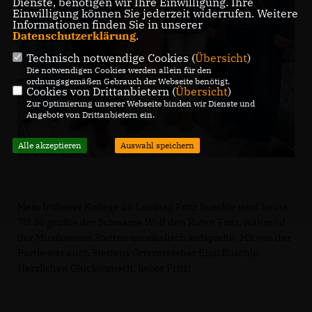
Dienste, benötigen wir Ihre Einwilligung. Ihre
Einwilligung können Sie jederzeit widerrufen. Weitere
Informationen finden Sie in unserer
Datenschutzerklärung
.
Technisch notwendige Cookies (
Übersicht
)
Die notwendigen Cookies werden allein für den
ordnungsgemäßen Gebrauch der Webseite benötigt.
Cookies von Drittanbietern (
Übersicht
)
Zur Optimierung unserer Webseite binden wir Dienste und
Angebote von Drittanbietern ein.
Alle akzeptieren
Auswahl speichern
Mein früherer Kollege im Landtag Fritz Buschle wird heute
70! So grüßte der Schwarze Wolf den Roten Fritz, während
der Musikverein Stetten musikalisch aufspielte. Mit von der
Partie war auch Stettens Ortsvorsteher Emil Buschle.
Herzlichen Glückwunsch, lieber Fritz!