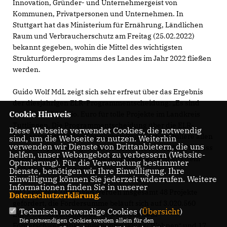
Innovation, Gründer- und Unternehmergeist von
Kommunen, Privatpersonen und Unternehmen. In
Stuttgart hat das Ministerium für Ernährung, Ländlichen
Raum und Verbraucherschutz am Freitag (25.02.2022)
bekannt gegeben, wohin die Mittel des wichtigsten
Strukturförderprogramms des Landes im Jahr 2022 fließen
werden.
Guido Wolf MdL zeigt sich sehr erfreut über das Ergebnis
der diesjährigen ELR-Programmentscheidung: „Es sind
Cookie Hinweis
insgesamt 4,14 Mio. Euro für tolle Projekte im Landkreis
Tuttlingen. Die Programmentscheidung über die ELR-
Diese Webseite verwendet Cookies, die notwendig
Förderung stärkt den Ländlichen Raum. Ich gratuliere allen
sind, um die Webseite zu nutzen. Weiterhin
verwenden wir Dienste von Drittanbietern, die uns
Förderempfängern ganz herzlich und freue mich sehr, dass
helfen, unser Webangebot zu verbessern (Website-
auch in diesem Jahr so viele Antragsteller Geld aus dem
Optmierung). Für die Verwendung bestimmter
ELR-Fördertopf erhalten.“
Dienste, benötigen wir Ihre Einwilligung. Ihre
Einwilligung können Sie jederzeit widerrufen. Weitere
Informationen finden Sie in unserer
Im Landkreis Tuttlingen werden insgesamt 48 Projekte
Datenschutzerklärung
.
gefördert, die Fördersumme beläuft sich auf 3.020.560
Technisch notwendige Cookies (
Übersicht
)
Euro. Davon stammen 31 Projekte aus dem
Die notwendigen Cookies werden allein für den
Förderschwerpunkt „Innenentwicklung/ Wohnen“ und 17