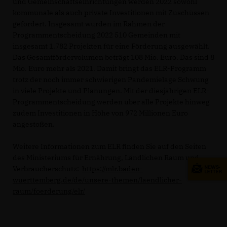
und Gemeinschaftseinrichtungen werden 2022 sowohl
kommunale als auch private Investitionen mit Zuschüssen
gefördert. Insgesamt wurden im Rahmen der
Programmentscheidung 2022 510 Gemeinden mit
insgesamt 1.782 Projekten für eine Förderung ausgewählt.
Das Gesamtfördervolumen beträgt 108 Mio. Euro. Das sind 8
Mio. Euro mehr als 2021. Damit bringt das ELR-Programm
trotz der noch immer schwierigen Pandemielage Schwung
in viele Projekte und Planungen. Mit der diesjährigen ELR-
Programmentscheidung werden über alle Projekte hinweg
zudem Investitionen in Höhe von 972 Millionen Euro
angestoßen.
Weitere Informationen zum ELR finden Sie auf den Seiten
des Ministeriums für Ernährung, Ländlichen Raum und
Verbraucherschutz:
https://mlr.baden-
wuerttemberg.de/de/unsere-themen/laendlicher-
raum/foerderung/elr/