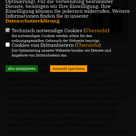
Optmierung). Für die Verwendung bestimmter
Dienste, benötigen wir Ihre Einwilligung. Ihre
Einwilligung können Sie jederzeit widerrufen. Weitere
Informationen finden Sie in unserer
Datenschutzerklärung
.
Technisch notwendige Cookies (
Übersicht
)
Die notwendigen Cookies werden allein für den
ordnungsgemäßen Gebrauch der Webseite benötigt.
Cookies von Drittanbietern (
Übersicht
)
Zur Optimierung unserer Webseite binden wir Dienste und
Angebote von Drittanbietern ein.
Der Benefizempfang für die Ukraine ist auf große Resonanz
Alle akzeptieren
Auswahl speichern
gestoßen. Etwa 200 Bürgerinnen und Bürger sind
gekommen, um den temperamentvollen Vortrag von
Guenther Oettinger zu hören, der wunderbaren Musik von
Dos Mundos zu lauschen und dem Friedensgebet von
Pfarrerin Weber und Dekan Matthias Koschar zu folgen. Die
Junge Union hat bewirtet, wobei Kuchen und Getränke
gesponsert waren. Dank an die Bäckereien Heinz und
Schneckenburger sowie die Hirschbrauerei. Am Ende
kamen 2500.- Euro für einen Hilfsfonds zugunsten
ukrainischer Kinder im Landkreis zusammen. Danke an alle