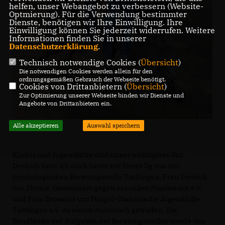
helfen, unser Webangebot zu verbessern (Website-
Optmierung). Für die Verwendung bestimmter
Dienste, benötigen wir Ihre Einwilligung. Ihre
Einwilligung können Sie jederzeit widerrufen. Weitere
Informationen finden Sie in unserer
Datenschutzerklärung
.
Technisch notwendige Cookies (
Übersicht
)
Die notwendigen Cookies werden allein für den
ordnungsgemäßen Gebrauch der Webseite benötigt.
Cookies von Drittanbietern (
Übersicht
)
Zur Optimierung unserer Webseite binden wir Dienste und
Angebote von Drittanbietern ein.
Alle akzeptieren
Auswahl speichern
Kinder und Jugendliche sind unser wichtigstes Gut.
Deshalb habe ich mich heute mit Herrn Ilg von der
psychologischen Beratungsstelle Tuttlingen, Frau Dietrich
von Phönix-Gemeinsam gegen sexuellen Missbrauch e.V.
und Frau Drossard von Mutpol-Diakonische Jugendhilfe
Tuttlingen e.V. zu einem Austausch getroffen. Die
Bandbreite der Aufgaben der Beratungsstellen werde von