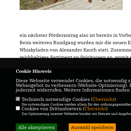
ein nächster Förderantrag also ist bereits in Vor
Beim weiteren Rundgang wurden mir die neuen E-
Whiskyladen von Alexander Kauth statt. Zusammen
reichhaltiges Sortiment an Spirituosen an, womi
gemacht hat. Ein großartiges Angebot, das sicherl
Cookie Hinweis
Diese Webseite verwendet Cookies, die notwendig si
Webangebot zu verbessern (Website-Optmierung). Fü
IMPRESSUM
DATENSCHUTZ
jederzeit widerrufen. Weitere Informationen finden
KONTAKT
Technisch notwendige Cookies (
Übersicht
)
Die notwendigen Cookies werden allein für den ordnungsgemäßen 
Cookies von Drittanbietern (
Übersicht
)
Zur Optimierung unserer Webseite binden wir Dienste und Angebot
@2026 Guido Wolf MdL
Alle akzeptieren
Auswahl speichern
Alle Rechte vorbehalten.