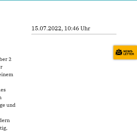
15.07.2022, 10:46 Uhr
ber 2
r
meinem
des
n
age und
dern
tig,