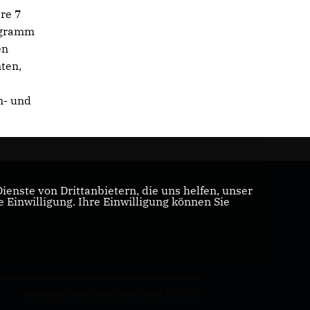
re 7
rogramm
en
nten,
n- und
enste von Drittanbietern, die uns helfen, unser
Einwilligung. Ihre Einwilligung können Sie
Realisation: Sharkness Media GmbH & Co. KG