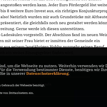
angestoßen werden kann. Jeder Euro Fördergeld löst weite
bis 8 weitere Euro Invest aus, ein richtiges Konjunkturp
also! Natürlich wurden mir auch Grundstücke mit Altbaut
präsentiert, die gleichfalls noch neu gestaltet werden kön
bereitung. Gerne werde ich diesen unterstützen.
Ladesäulen vorgestellt. Der Abschluss fand im neuen Wei
 mit seiner Frau bietet er inmitten der Gemeinde ein
t er aus seinem langjährigen Hobby nunmehr seinen Beruf
ich ein weites Einzugsgebiet finden wird.
nd, um die Webseite zu nutzen. Weiterhin verwenden wir Di
r die Verwendung bestimmter Dienste, benötigen wir Ihre 
CDU Baden-Württemberg
 Sie in unserer
Datenschutzerklärung
.
CDU Deutschlands
Gebrauch der Webseite benötigt.
e von Drittanbietern ein.