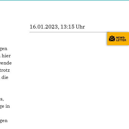
16.01.2023, 13:15 Uhr
ngen
 hier
hwende
trotz
 die
s,
ge in
igen