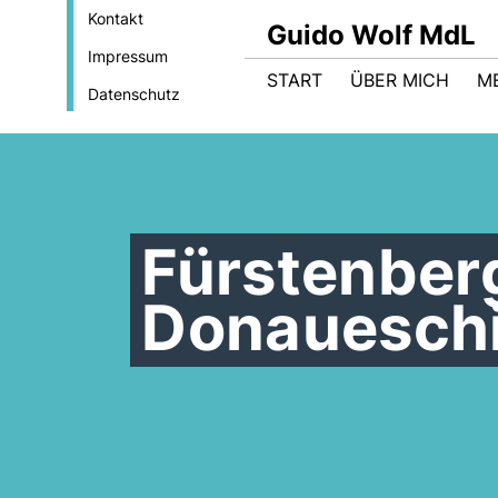
Kontakt
Guido Wolf MdL
Impressum
START
ÜBER MICH
M
Datenschutz
Fürstenberg
Donauesch