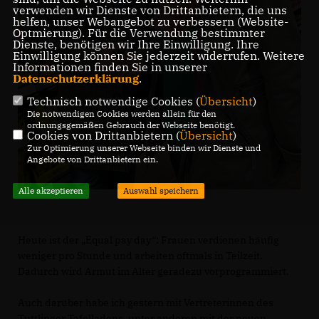
verwenden wir Dienste von Drittanbietern, die uns
helfen, unser Webangebot zu verbessern (Website-
Optmierung). Für die Verwendung bestimmter
Dienste, benötigen wir Ihre Einwilligung. Ihre
Einwilligung können Sie jederzeit widerrufen. Weitere
Informationen finden Sie in unserer
Datenschutzerklärung
.
Technisch notwendige Cookies (
Übersicht
)
Die notwendigen Cookies werden allein für den
ordnungsgemäßen Gebrauch der Webseite benötigt.
Cookies von Drittanbietern (
Übersicht
)
Zur Optimierung unserer Webseite binden wir Dienste und
Angebote von Drittanbietern ein.
Alle akzeptieren
Auswahl speichern
Heute ist der „Equal pay day“: Frauen verdienen häufig
weniger pro Stunde und arbeiten oftmals in Teilzeit.
Dadurch wird Armut im Alter geradezu vorprogrammiert.
Auch darüber habe ich gestern mit Vertreterinnen des
Tuttlinger Tafelladens, unter anderen mit der neuen