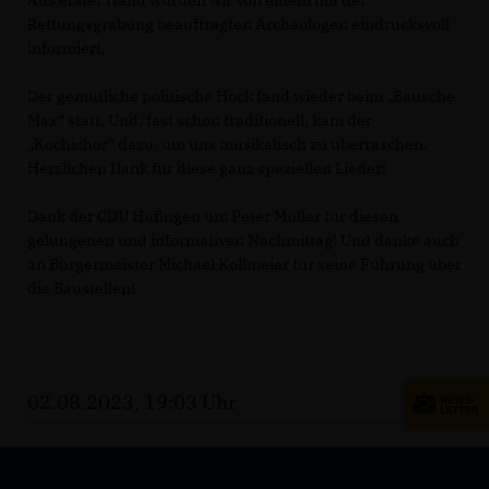
Aus erster Hand wurden wir von einem mit der
Rettungsgrabung beauftragten Archäologen eindrucksvoll
informiert.
Der gemütliche politische Hock fand wieder beim „Bausche
Max“ statt. Und, fast schon traditionell, kam der
Kochichor“ dazu, um uns musikalisch zu überraschen.
Herzlichen Dank für diese ganz speziellen Lieder!
Dank der CDU Hüfingen um Peter Müller für diesen
gelungenen und informativen Nachmittag! Und danke auch
an Bürgermeister Michael Kollmeier für seine Führung über
die Baustellen!
02.08.2023, 19:03 Uhr