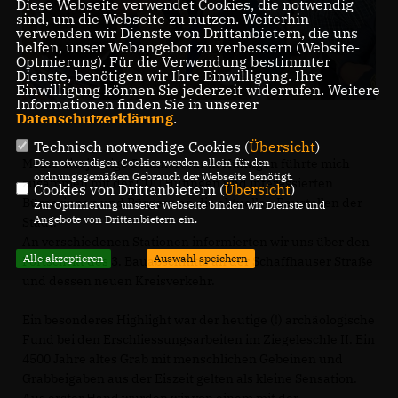
Diese Webseite verwendet Cookies, die notwendig
sind, um die Webseite zu nutzen. Weiterhin
verwenden wir Dienste von Drittanbietern, die uns
helfen, unser Webangebot zu verbessern (Website-
Optmierung). Für die Verwendung bestimmter
Dienste, benötigen wir Ihre Einwilligung. Ihre
Einwilligung können Sie jederzeit widerrufen. Weitere
Informationen finden Sie in unserer
Datenschutzerklärung
.
Technisch notwendige Cookies (
Übersicht
)
Die notwendigen Cookies werden allein für den
Meine diesjährige Sommertour in Hüfingen führte mich
ordnungsgemäßen Gebrauch der Webseite benötigt.
zusammen mit der CDU Hüfingen und interessierten
Cookies von Drittanbietern (
Übersicht
)
Bürgerinnen und Bürgern an die aktuellen Baustellen der
Zur Optimierung unserer Webseite binden wir Dienste und
Angebote von Drittanbietern ein.
Stadt.
An verschiedenen Stationen informierten wir uns über den
Alle akzeptieren
Auswahl speichern
Fortschritt des 3. Bauabschnitts an der Schaffhauser Straße
und dessen neuen Kreisverkehr.
Ein besonderes Highlight war der heutige (!) archäologische
Fund bei den Erschliessungsarbeiten im Ziegeleschle II. Ein
4500 Jahre altes Grab mit menschlichen Gebeinen und
Grabbeigaben aus der Eiszeit gelten als kleine Sensation.