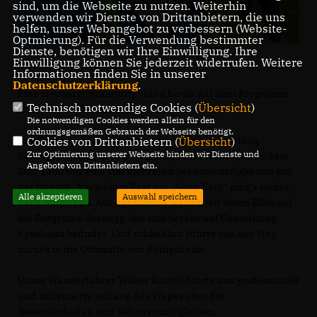
sind, um die Webseite zu nutzen. Weiterhin
verwenden wir Dienste von Drittanbietern, die uns
helfen, unser Webangebot zu verbessern (Website-
Optmierung). Für die Verwendung bestimmter
Dienste, benötigen wir Ihre Einwilligung. Ihre
Einwilligung können Sie jederzeit widerrufen. Weitere
Informationen finden Sie in unserer
Datenschutzerklärung
.
Eine Heubergwanderung stand heute auf dem Programm
Technisch notwendige Cookies (
Übersicht
)
unserer CDU-Sommertour.
Die notwendigen Cookies werden allein für den
ordnungsgemäßen Gebrauch der Webseite benötigt.
Der Start war in Königsheim, von wo wir in Richtung
Cookies von Drittanbietern (
Übersicht
)
Zur Optimierung unserer Webseite binden wir Dienste und
Böttingen wanderten. Die Allenspacher Hoflinde aus dem
Angebote von Drittanbietern ein.
Jahr 1450 war eine von mehreren Sehenswürdigkeiten auf
der Strecke. Nach einer Rast am „Alten Berg“ ging’s weiter
Alle akzeptieren
Auswahl speichern
nach Bubsheim. Auf der Strecke warfen wir einen Blick auf
die Burgruine Granegg, die sich bereits auf Gemarkung
Egesheim befindet. Und schließlich führte uns der Weg
zurück in die Ortsmitte von Königsheim.
Unser Wanderführer Walter Knittel führte uns professionell
und informierte entlang des Weges über die
Besonderheiten und Sehenswürdigkeiten.