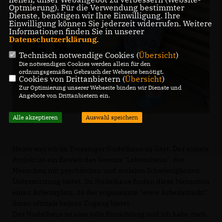
Optmierung). Für die Verwendung bestimmter
Dienste, benötigen wir Ihre Einwilligung. Ihre
Einwilligung können Sie jederzeit widerrufen. Weitere
Informationen finden Sie in unserer
Datenschutzerklärung
.
Technisch notwendige Cookies (
Übersicht
)
Die notwendigen Cookies werden allein für den
ordnungsgemäßen Gebrauch der Webseite benötigt.
Cookies von Drittanbietern (
Übersicht
)
Zur Optimierung unserer Webseite binden wir Dienste und
Angebote von Drittanbietern ein.
Alle akzeptieren
Auswahl speichern
Heute war ich im Trossinger Nudelhaus zu Gast. Das soziale
Projekt ist ein Betrieb des Vereins "Lebenshaus", der
Menschen mit psychischen und sozialen Schwierigkeiten
Unterstützung bietet. Im Nudelhaus finden diese Menschen
einen Arbeitsplatz, da der sogenannte "erste Arbeitsmarkt"
ihnen oftmals keinen Zugang bietet.
Das Nudelhaus ist eine tolle Einrichtung und ich habe mich