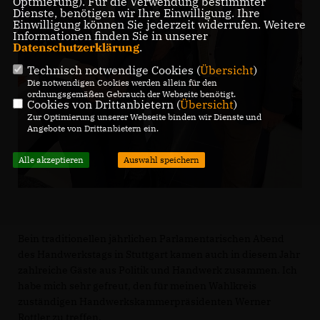
Optmierung). Für die Verwendung bestimmter
Dienste, benötigen wir Ihre Einwilligung. Ihre
Einwilligung können Sie jederzeit widerrufen. Weitere
Informationen finden Sie in unserer
Datenschutzerklärung
.
Technisch notwendige Cookies (
Übersicht
)
Die notwendigen Cookies werden allein für den
ordnungsgemäßen Gebrauch der Webseite benötigt.
Cookies von Drittanbietern (
Übersicht
)
Zur Optimierung unserer Webseite binden wir Dienste und
Angebote von Drittanbietern ein.
Alle akzeptieren
Auswahl speichern
Bein traditionellen jährlichen Parlamentarischen Abend
des Handwerkstags in Stuttgart kamen auch in diesem Jahr
zahlreiche Gäste aus Politik und Handwerk zusammen. Ich
habe mich sehr gefreut, den für meinen Wahlkreis
zuständigen Handwerkskammerpräsidenten Werner
Rottler zu treffen.