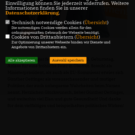
Einwilligung können Sie jederzeit widerrufen. Weitere
Informationen finden Sie in unserer
Datenschutzerklärung
.
Technisch notwendige Cookies (
Übersicht
)
Die notwendigen Cookies werden allein für den
ordnungsgemäßen Gebrauch der Webseite benötigt.
Cookies von Drittanbietern (
Übersicht
)
Zur Optimierung unserer Webseite binden wir Dienste und
Angebote von Drittanbietern ein.
Günther Oettinger feiert heute seinen 70. Geburtstag,
Alle akzeptieren
Auswahl speichern
Anlass für eine fröhliche Feier in Oberrot. Sowohl als
Ministerpräsident, als auch als EU-Kommissar erwies sich
Günther Oettinger als vorausschauender und mutiger
Politiker, der auch unbequeme Wahrheiten beim Namen
nennt. Herzlichen Glückwunsch, lieber Günther Oettinger,
und weiterhin viel Elan und gute Gesundheit! Und danke
für dein vielfältiges und beispielhaftes politisches Wirken!