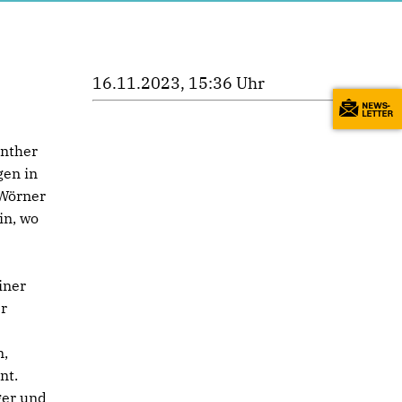
16.11.2023, 15:36 Uhr
ünther
gen in
 Wörner
in, wo
iner
er
n,
nt.
ger und