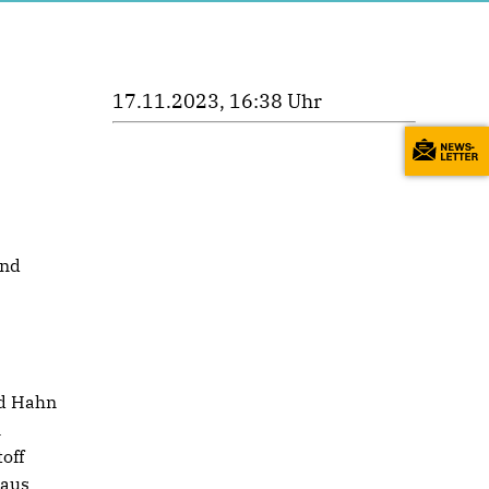
17.11.2023, 16:38 Uhr
ind
ed Hahn
n
off
 aus