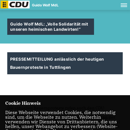
Guido Wolf MdL
Guido Wolf MdL: „Volle Solidarität mit
unseren heimischen Landwirten!“
PRESSEMITTEILUNG anlässlich der heutigen
Bauernproteste in Tuttlingen
Cookie Hinweis
Die aktuellen Bauernproteste rufen auch den CDU-
Diese Webseite verwendet Cookies, die notwendig
Landtagsabgeordneten Guido Wolf auf den Plan. Der
sind, um die Webseite zu nutzen. Weiterhin
Sparkurs der Ampelregierung setze einmal mehr an der
verwenden wir Dienste von Drittanbietern, die uns
völlig falschen Stelle an: Den Landwirten würden die Mittel
helfen, unser Webangebot zu verbessern (Website-
für die Steuervergünstigungen beim „Agrardiesel“ gekürzt