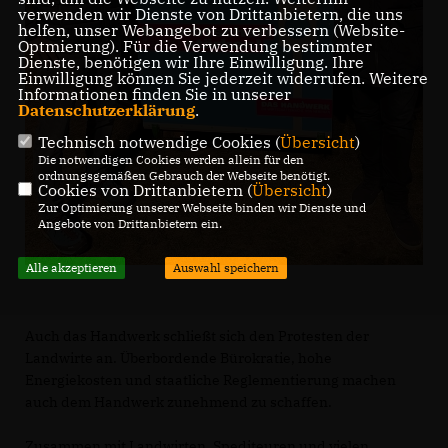
verwenden wir Dienste von Drittanbietern, die uns
helfen, unser Webangebot zu verbessern (Website-
Optmierung). Für die Verwendung bestimmter
Dienste, benötigen wir Ihre Einwilligung. Ihre
Einwilligung können Sie jederzeit widerrufen. Weitere
Informationen finden Sie in unserer
Datenschutzerklärung
.
Technisch notwendige Cookies (
Übersicht
)
Die notwendigen Cookies werden allein für den
ordnungsgemäßen Gebrauch der Webseite benötigt.
Cookies von Drittanbietern (
Übersicht
)
Zur Optimierung unserer Webseite binden wir Dienste und
Angebote von Drittanbietern ein.
Alle akzeptieren
Auswahl speichern
Auch das Handwerk schließt sich den Protesten der
Landwirte an. Überbordende Bürokratie, hohe
Energiekosten und staatliche Reglementierung machen
auch dem Handwerk zunehmend zu schaffen.
Zusammen mit Landwirten, Spediteuren und vielen