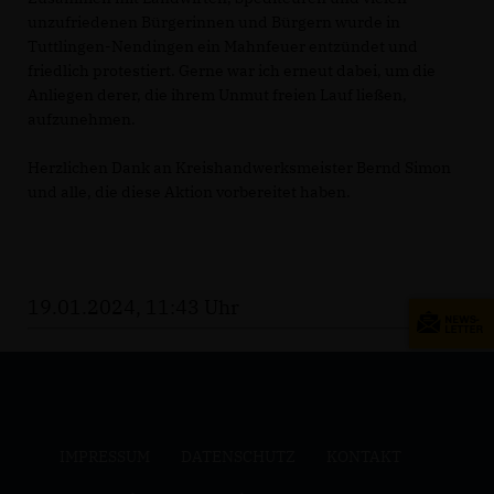
unzufriedenen Bürgerinnen und Bürgern wurde in
Tuttlingen-Nendingen ein Mahnfeuer entzündet und
friedlich protestiert. Gerne war ich erneut dabei, um die
Anliegen derer, die ihrem Unmut freien Lauf ließen,
aufzunehmen.
Herzlichen Dank an Kreishandwerksmeister Bernd Simon
und alle, die diese Aktion vorbereitet haben.
19.01.2024, 11:43 Uhr
IMPRESSUM
DATENSCHUTZ
KONTAKT