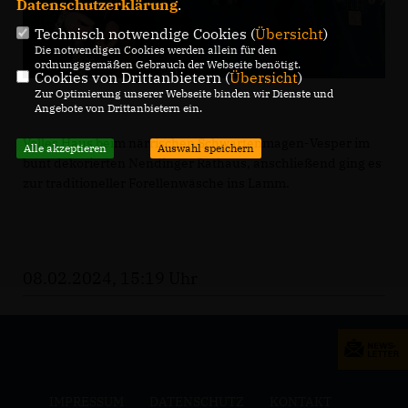
Datenschutzerklärung
.
Technisch notwendige Cookies (
Übersicht
)
Die notwendigen Cookies werden allein für den
ordnungsgemäßen Gebrauch der Webseite benötigt.
Cookies von Drittanbietern (
Übersicht
)
Zur Optimierung unserer Webseite binden wir Dienste und
Angebote von Drittanbietern ein.
Volles Haus beim närrischen Schwartenmagen-Vesper im
Alle akzeptieren
Auswahl speichern
bunt dekorierten Nendinger Rathaus, anschließend ging es
zur traditioneller Forellenwäsche ins Lamm.
08.02.2024, 15:19 Uhr
IMPRESSUM
DATENSCHUTZ
KONTAKT