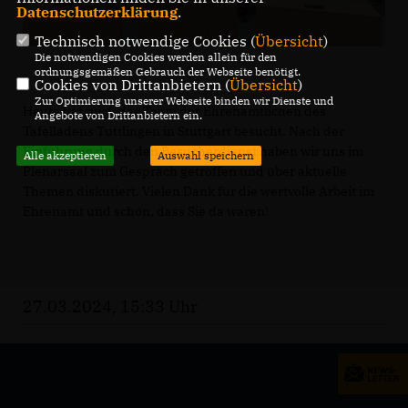
Datenschutzerklärung
.
Technisch notwendige Cookies (
Übersicht
)
Die notwendigen Cookies werden allein für den
ordnungsgemäßen Gebrauch der Webseite benötigt.
Cookies von Drittanbietern (
Übersicht
)
Zur Optimierung unserer Webseite binden wir Dienste und
Heute hat mich das Team der Ehrenamtlichen des
Angebote von Drittanbietern ein.
Tafelladens Tuttlingen in Stuttgart besucht. Nach der
Einführung durch den Besucherdienst haben wir uns im
Alle akzeptieren
Auswahl speichern
Plenarsaal zum Gespräch getroffen und über aktuelle
Themen diskutiert. Vielen Dank für die wertvolle Arbeit im
Ehrenamt und schön, dass Sie da waren!
27.03.2024, 15:33 Uhr