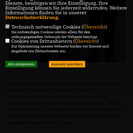
Dienste, benötigen wir Ihre Einwilligung. Ihre
Einwilligung können Sie jederzeit widerrufen. Weitere
Informationen finden Sie in unserer
Datenschutzerklärung
.
Technisch notwendige Cookies (
Übersicht
)
Die notwendigen Cookies werden allein für den
ordnungsgemäßen Gebrauch der Webseite benötigt.
Cookies von Drittanbietern (
Übersicht
)
Zur Optimierung unserer Webseite binden wir Dienste und
Angebote von Drittanbietern ein.
Alle akzeptieren
Auswahl speichern
Die Musikkapelle Stetten beging ihr 100-jähriges Jubiläum
in feierlichem Rahmen: Bei einem Festakt im
Gemeindezentrum wurden die Verdienste und die
Bedeutung der Stettener Musikkapelle gewürdigt. Der erste
Vorsitzende, Roland Buschle, konnte zahlreiche Gästen und
Gratulanten begrüßen, die von der Kapelle hervorragend
musikalisch unterhalten wurden.