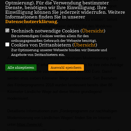
Optmierung). Für die Verwendung bestimmter
sind auch bestens als Rad-, Wander- oder Spazierwege geeignet.
Dienste, benötigen wir Ihre Einwilligung. Ihre
Einwilligung können Sie jederzeit widerrufen. Weitere
Insbesondere derzeit sind viele Menschen in der Feldflur unterwegs,
Informationen finden Sie in unserer
um rauszukommen und Natur und Landschaft zu erleben“, betont
Datenschutzerklärung
.
Guido Wolf, Landtagsabgeordneter der CDU für den Wahlkreis
Technisch notwendige Cookies (
Übersicht
)
Tuttlingen-Donaueschingen.
Die notwendigen Cookies werden allein für den
ordnungsgemäßen Gebrauch der Webseite benötigt.
Cookies von Drittanbietern (
Übersicht
)
Weitere Informationen:
Zur Optimierung unserer Webseite binden wir Dienste und
Angebote von Drittanbietern ein.
Aus dem „Förderprogramm zur nachhaltigen Modernisierung von
Ländlichen Wegen“ erhalten sieben Kommunen für ihre zehn Anträge
Alle akzeptieren
Auswahl speichern
Fördermittel in Höhe von insgesamt rund 457.000 Euro. Damit
werden etwa sieben Kilometer Wege modernisiert. Seit Bestehen
des Förderprogramms 2018 wurden landesweit bereits über 88
Kilometer Ländliche Wege auf diese Weise grundlegend
modernisiert.
Detaillierte Informationen zum „Förderprogramm zur nachhaltigen
Modernisierung von Ländlichen Wegen“ finden Sie im Internet
unter:
https://www.lgl-