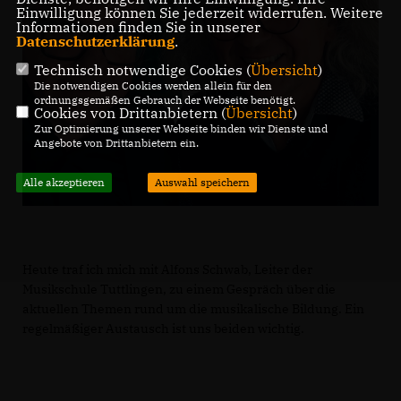
Einwilligung können Sie jederzeit widerrufen. Weitere
Informationen finden Sie in unserer
Datenschutzerklärung
.
Technisch notwendige Cookies (
Übersicht
)
Die notwendigen Cookies werden allein für den
ordnungsgemäßen Gebrauch der Webseite benötigt.
Cookies von Drittanbietern (
Übersicht
)
Zur Optimierung unserer Webseite binden wir Dienste und
Angebote von Drittanbietern ein.
Alle akzeptieren
Auswahl speichern
Heute traf ich mich mit Alfons Schwab, Leiter der
Musikschule Tuttlingen, zu einem Gespräch über die
aktuellen Themen rund um die musikalische Bildung. Ein
regelmäßiger Austausch ist uns beiden wichtig.