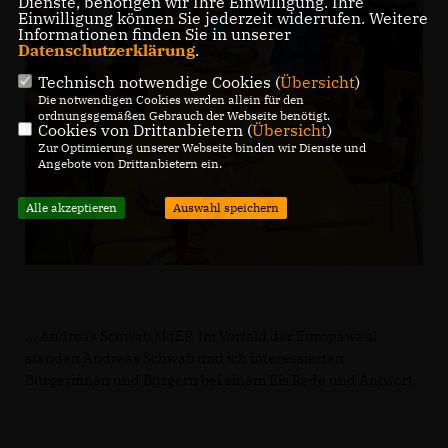
Dienste, benötigen wir Ihre Einwilligung. Ihre
Einwilligung können Sie jederzeit widerrufen. Weitere
Informationen finden Sie in unserer
Datenschutzerklärung
.
Technisch notwendige Cookies (
Übersicht
)
Die notwendigen Cookies werden allein für den
ordnungsgemäßen Gebrauch der Webseite benötigt.
Cookies von Drittanbietern (
Übersicht
)
Zur Optimierung unserer Webseite binden wir Dienste und
Angebote von Drittanbietern ein.
Alle akzeptieren
Auswahl speichern
... Andreas Schwab MdEP. Im Vorfeld der Europawahl
standen Andreas Schwab und ich interessierten
Bürgerinnen und Bürgern bei einem Eis Rede und Antwort.