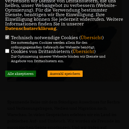
verwenden wir Dienste von Drittanbietern, die uns
helfen, unser Webangebot zu verbessern (Website-
Optmierung). Für die Verwendung bestimmter
Dienste, benötigen wir Ihre Einwilligung. Ihre
Einwilligung können Sie jederzeit widerrufen. Weitere
Informationen finden Sie in unserer
Datenschutzerklärung
.
Technisch notwendige Cookies (
Übersicht
)
Die notwendigen Cookies werden allein für den
ordnungsgemäßen Gebrauch der Webseite benötigt.
Cookies von Drittanbietern (
Übersicht
)
Zur Optimierung unserer Webseite binden wir Dienste und
Angebote von Drittanbietern ein.
Alle akzeptieren
Auswahl speichern
Spannende Reise mit dem Ständigen Ausschuss für Rechts-
und Verfassungsfragen, Medien und Migration nach
Warschau. In vielen Gesprächen erlebten wir ein Land im
politischen Auf- und Umbruch. Wir wurden als Freunde im
europäischen Geiste empfangen. Und wir trafen auf