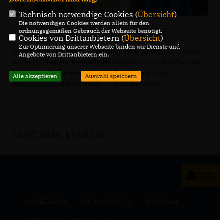
Technisch notwendige Cookies (
Übersicht
)
Die notwendigen Cookies werden allein für den
ordnungsgemäßen Gebrauch der Webseite benötigt.
Cookies von Drittanbietern (
Übersicht
)
Zur Optimierung unserer Webseite binden wir Dienste und
Großer Anfrang beim Kesselbachfest in Stetten, da hatten
Angebote von Drittanbietern ein.
wir beim Thekendienst alle Hände voll zu tun. Das Fest der
Musikkapelle Stetten hat lange Tradition und ist
Alle akzeptieren
Auswahl speichern
Anziehungspunkt für große und kleine Gäste.
14.07.2024, 17:05 Uhr
IMPRESSUM
DATENSCHUTZ
KONTAKT