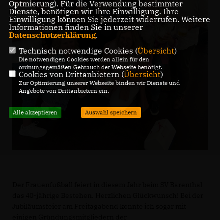
Optmierung). Für die Verwendung bestimmter
Dienste, benötigen wir Ihre Einwilligung. Ihre
Einwilligung können Sie jederzeit widerrufen. Weitere
Informationen finden Sie in unserer
Datenschutzerklärung
.
Technisch notwendige Cookies (
Übersicht
)
Die notwendigen Cookies werden allein für den
ordnungsgemäßen Gebrauch der Webseite benötigt.
Cookies von Drittanbietern (
Übersicht
)
Zur Optimierung unserer Webseite binden wir Dienste und
Angebote von Drittanbietern ein.
Alle akzeptieren
Auswahl speichern
Der Frauenfußball feiert in diesem Jahr beim SV Bärenthal
das 40-jährige Bestehen. Herzlichen Glückwunsch! Bei der
Jubiläumsfeier am Freitagabend konnte ich sogar mit
einigen Gründungsmitgliedern der