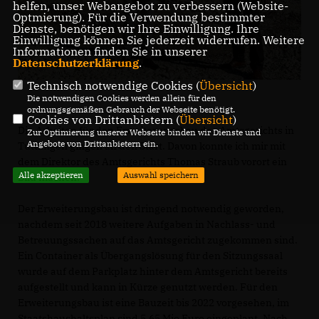
helfen, unser Webangebot zu verbessern (Website-
Optmierung). Für die Verwendung bestimmter
Dienste, benötigen wir Ihre Einwilligung. Ihre
Einwilligung können Sie jederzeit widerrufen. Weitere
Informationen finden Sie in unserer
Datenschutzerklärung
.
Technisch notwendige Cookies (
Übersicht
)
Die notwendigen Cookies werden allein für den
ordnungsgemäßen Gebrauch der Webseite benötigt.
Cookies von Drittanbietern (
Übersicht
)
Die Arbeiten für den Erweiterungsbau des Amtsgerichts in
Zur Optimierung unserer Webseite binden wir Dienste und
Angebote von Drittanbietern ein.
Tuttlingen gingen an den Start. Davon konnte ich mir mit
dem Direktor des Amtsgerichts Thomas Straub vorort ein
Alle akzeptieren
Auswahl speichern
Bild machen.
Der Erweiterungsbau ist dringend notwendig geworden,
nachdem seit 2018 weitere Aufgaben in Nachlass- und
Betreuungssachen auf das Amtsgericht zugekommen sind.
Ein Container als Übergangslösung für den Sitzungssaal
wurde auf dem Parkplatz hinter dem Amtsgericht bereits
aufgestellt und kann in Kürze genutzt werden. Für den
Erweiterungsbau ist eine Bauzeit bis 2022 vorgesehen, im
Staatshaushaltsplan sind 5.65 Mio Euro eingeplant. Nach