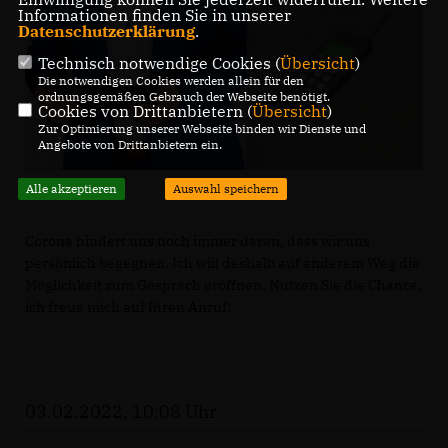
Informationen finden Sie in unserer
Datenschutzerklärung
.
Technisch notwendige Cookies (
Übersicht
)
Die notwendigen Cookies werden allein für den
ordnungsgemäßen Gebrauch der Webseite benötigt.
Cookies von Drittanbietern (
Übersicht
)
Zur Optimierung unserer Webseite binden wir Dienste und
Angebote von Drittanbietern ein.
Alle akzeptieren
Auswahl speichern
Corona hindert uns noch immer daran, dass wir uns
persönlich begegnen. Ich will deshalb auf anderem Weg die
Möglichkeit zum Gespräch eröffnen. Nutzen Sie die Chance,
ich freue mich auf Ihren Anruf!
03.02.2022, 10:08 Uhr