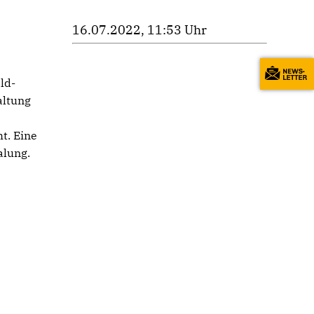
16.07.2022, 11:53 Uhr
ld-
altung
t. Eine
alung.