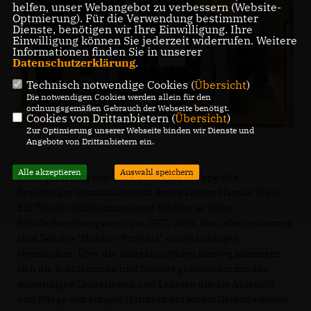
helfen, unser Webangebot zu verbessern (Website-
Optmierung). Für die Verwendung bestimmter
Dienste, benötigen wir Ihre Einwilligung. Ihre
Einwilligung können Sie jederzeit widerrufen. Weitere
Informationen finden Sie in unserer
Datenschutzerklärung
.
Technisch notwendige Cookies (
Übersicht
)
Die notwendigen Cookies werden allein für den
ordnungsgemäßen Gebrauch der Webseite benötigt.
Cookies von Drittanbietern (
Übersicht
)
Zur Optimierung unserer Webseite binden wir Dienste und
Angebote von Drittanbietern ein.
Alle akzeptieren
Auswahl speichern
Ende Septembe besuchte mich eine Gruppe des
Spaichinger Gymnasiums mit ihrem Lehrer Manuel Vogel.
Ein Teil der Schülerinnen und Schüler ist beim
Schülerforschungszentrum (SFZ) aktiv, aber alle zusammen
sind Teil des "Hühner-Projekts" am Spaichinger
Gymnasium. Über die Jahrgangsstufen hinweg kümmern
sich die Schülerinnen und Schüler gemeinsam mit den
zuständigen Lehrerinnen und Lehrern um die Aufzucht
und Pflege von einigen Hühnern auf einem Gelände neben